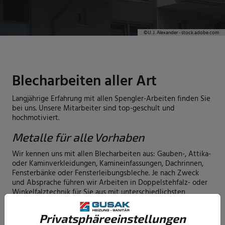
©
U. J. Alexander - stock.adobe.com
Blecharbeiten aller Art
Langjährige Erfahrung mit allen Spengler-Arbeiten finden Sie
bei uns. Unsere Mitarbeiter sind top-geschult und
hochmotiviert.
Metalle für alle Vorhaben
Wir kennen uns mit allen Blecharbeiten aus: Gauben-, Attika-
oder Kaminverkleidungen, Kamineinfassungen, Dachrinnen,
Fensterbänke oder Fensterleibungsbleche. Je nach Zweck
und Absprache führen wir Arbeiten in Doppelstehfalz- oder
Winkelfalztechnik für Sie aus mit unterschiedlichsten
Metallen: Edelstahl, Aluminium, Kupfer, verzinktem
Stahlblech, Titanzink oder Uginox (verzinnter Edelstahl).
Privatsphäre­einstellungen