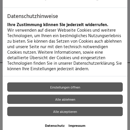
Qualität vom Fachmann
Metalle an Gebäuden stehen für hohe Funktionalität,
Datenschutzhinweise
Ästhetik und lange Lebensdauer. Vorausgesetzt natürlich,
Herstellung und Montage erfolgen fachgerecht. Wir freuen
Ihre Zustimmung können Sie jederzeit widerrufen.
uns darauf, Ihr Vorhaben unverbindlich mit Ihnen
Wir verwenden auf dieser Webseite Cookies und weitere
durchzusprechen.
Technologien, um Ihnen ein bestmögliches Nutzungserlebnis
zu bieten. Sie können das Setzen von Cookies auch ablehnen
und unsere Seite nur mit den technisch notwendigen
Cookies nutzen. Weitere Informationen, sowie eine
detaillierte Übersicht der Cookies und eingesetzten
Technologien finden Sie in unserer Datenschutzerklärung. Sie
können Ihre Einstellungen jederzeit ändern.
Einstellungen öffnen
Alle ablehnen
Alle akzeptieren
Datenschutz
Impressum