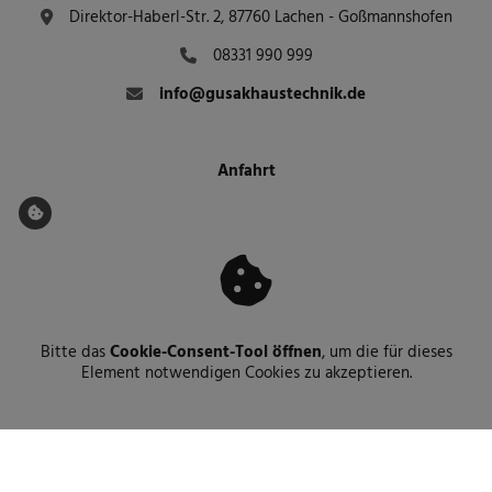
Direktor-Haberl-Str. 2, 87760 Lachen - Goßmannshofen
08331 990 999
info@gusakhaustechnik.de
Anfahrt
Bitte das
Cookie-Consent-Tool öffnen
, um die für dieses
Element notwendigen Cookies zu akzeptieren.