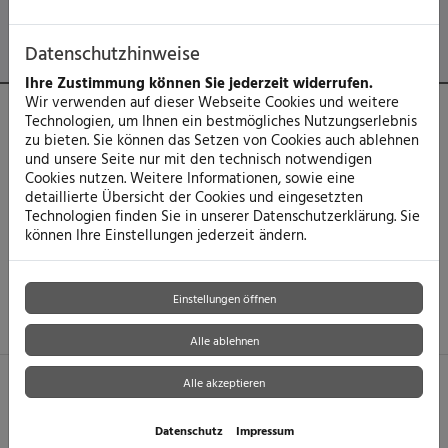
Datenschutzhinweise
Ihre Zustimmung können Sie jederzeit widerrufen.
Wir verwenden auf dieser Webseite Cookies und weitere
Technologien, um Ihnen ein bestmögliches Nutzungserlebnis
zu bieten. Sie können das Setzen von Cookies auch ablehnen
und unsere Seite nur mit den technisch notwendigen
Sanitärräume für Flughäfen und Messegelände
sowie
Cookies nutzen. Weitere Informationen, sowie eine
Sanitärräume für Sportstätten und Schulen
bedürfen der
detaillierte Übersicht der Cookies und eingesetzten
Möglichkeit zur gleichzeitigen Nutzung durch viele Personen.
Technologien finden Sie in unserer Datenschutzerklärung. Sie
Insbesondere der Schutz vor Vandalismus wird durch
können Ihre Einstellungen jederzeit ändern.
moderne Installationslösungen und robuste Produkte
gewährleistet.
Einstellungen öffnen
Alle ablehnen
Alle akzeptieren
Footer - Kontaktdaten und Öffnungszeiten
Datenschutz
Impressum