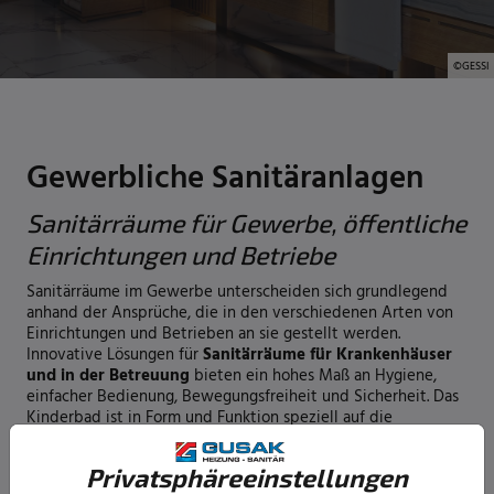
©GESSI
Gewerbliche Sanitäranlagen
Sanitärräume für Gewerbe, öffentliche
Einrichtungen und Betriebe
Sanitärräume im Gewerbe unterscheiden sich grundlegend
anhand der Ansprüche, die in den verschiedenen Arten von
Einrichtungen und Betrieben an sie gestellt werden.
Innovative Lösungen für
Sanitärräume für Krankenhäuser
und in der Betreuung
bieten ein hohes Maß an Hygiene,
einfacher Bedienung, Bewegungsfreiheit und Sicherheit. Das
Kinderbad ist in Form und Funktion speziell auf die
Benutzung durch Kinder ausgerichtet und integriert in
Sanitärräume für Kindertagesstätten und Kindergärten
Privatsphäre­einstellungen
kindgerechte Sanitärkonzepte.