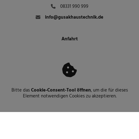
08331 990 999
info@gusakhaustechnik.de
Anfahrt
Bitte das
Cookie-Consent-Tool öffnen
, um die für dieses
Element notwendigen Cookies zu akzeptieren.