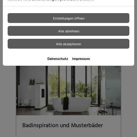
Bad träumen oder heute den ersten Schritt
machen. Senden Sie uns einfach unverbindlich
Ihre Anfrage.
Einstellungen öffnen
weiterlesen
Alle ablehnen
Alle akzeptieren
Datenschutz
Impressum
Badinspiration und Musterbäder